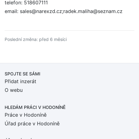
telefon: 518607111
email: sales@narexzd.cz;radek.maliha@seznam.cz
Poslední změna: před 6 měsíci
SPOJTE SE SÁMI
Přidat inzerát
O webu
HLEDÁM PRÁCI
V HODONÍNĚ
Práce v Hodoníně
Úřad práce v Hodoníně