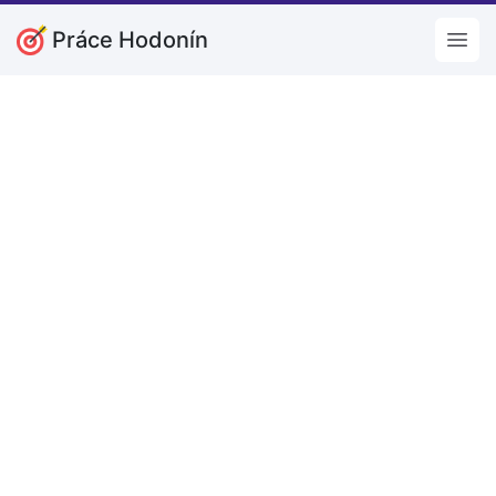
Práce Hodonín
Open