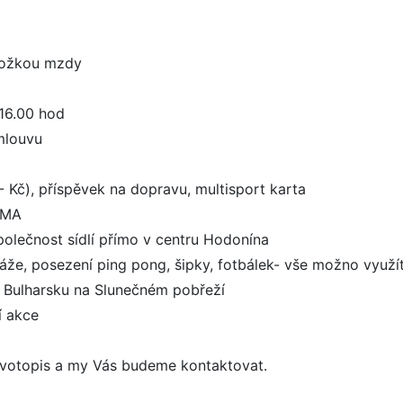
složkou mzdy
 16.00 hod
mlouvu
- Kč), příspěvek na dopravu, multisport karta
RMA
polečnost sídlí přímo v centru Hodonína
sáže, posezení ping pong, šipky, fotbálek- vše možno využít
v Bulharsku na Slunečném pobřeží
í akce
ivotopis a my Vás budeme kontaktovat.