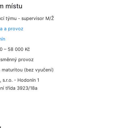
m místu
cí týmu - supervisor M/Ž
a a provoz
ín
0 – 58 000 Kč
směnný provoz
 maturitou (bez vyučení)
s.r.o. - Hodonín 1
ní třída 3923/18a
1
u