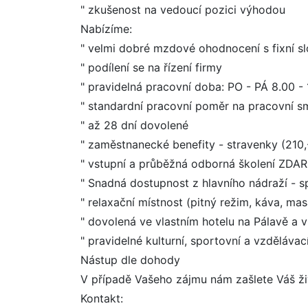
" zkušenost na vedoucí pozici výhodou
Nabízíme:
" velmi dobré mzdové ohodnocení s fixní 
" podílení se na řízení firmy
" pravidelná pracovní doba: PO - PÁ 8.00 -
" standardní pracovní poměr na pracovní s
" až 28 dní dovolené
" zaměstnanecké benefity - stravenky (210,
" vstupní a průběžná odborná školení ZDA
" Snadná dostupnost z hlavního nádraží - s
" relaxační místnost (pitný režim, káva, ma
" dovolená ve vlastním hotelu na Pálavě a 
" pravidelné kulturní, sportovní a vzdělávac
Nástup dle dohody
V případě Vašeho zájmu nám zašlete Váš ž
Kontakt: