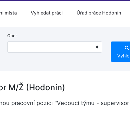
ní místa
Vyhledat práci
Úřad práce Hodonín
Obor
Vyhle
or M/Ž (Hodonín)
lnou pracovní pozici "Vedoucí týmu - superviso