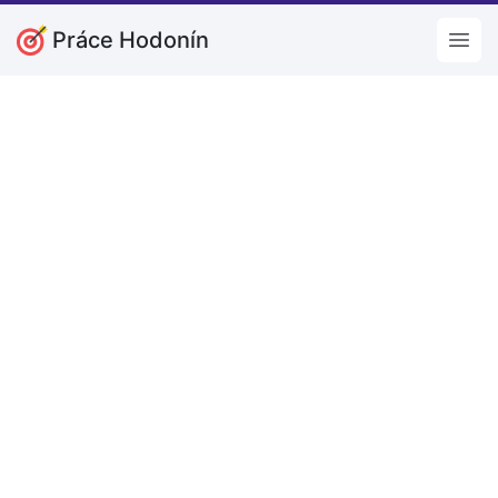
Práce Hodonín
Open