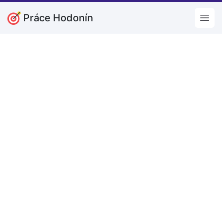
Práce Hodonín
Open