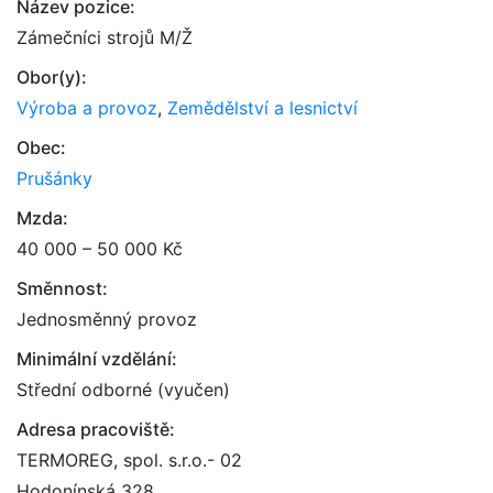
Název pozice:
Zámečníci strojů M/Ž
Obor(y):
Výroba a provoz
,
Zemědělství a lesnictví
Obec:
Prušánky
Mzda:
40 000 – 50 000 Kč
Směnnost:
Jednosměnný provoz
Minimální vzdělání:
Střední odborné (vyučen)
Adresa pracoviště:
TERMOREG, spol. s.r.o.- 02
Hodonínská 328