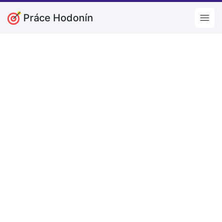
Práce Hodonín
Open