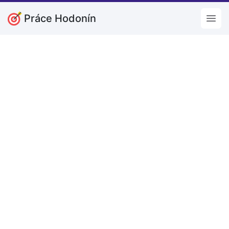
Práce Hodonín
Open