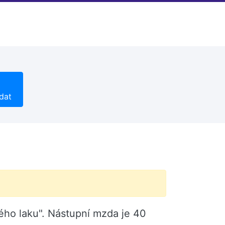
dat
vého laku". Nástupní mzda je 40