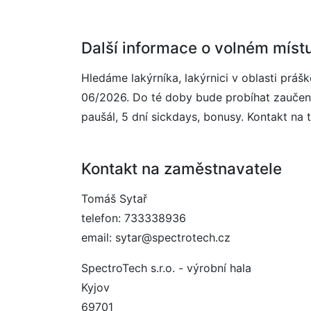
Další informace o volném míst
Hledáme lakýrníka, lakýrnici v oblasti prá
06/2026. Do té doby bude probíhat zaučení
paušál, 5 dní sickdays, bonusy. Kontakt na t
Kontakt na zaměstnavatele
Tomáš Sytař
telefon: 733338936
email: sytar@spectrotech.cz
SpectroTech s.r.o. - výrobní hala
Kyjov
69701