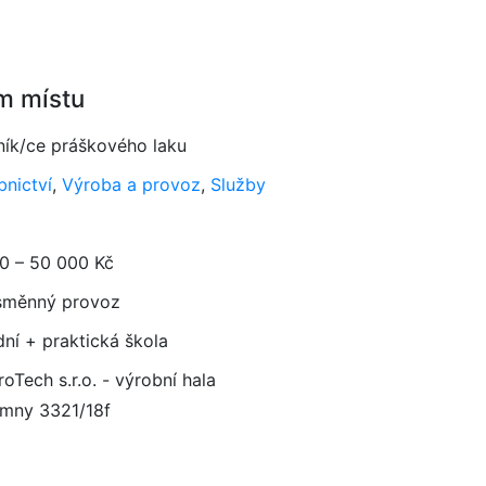
m místu
ník/ce práškového laku
bnictví
,
Výroba a provoz
,
Služby
0 – 50 000 Kč
směnný provoz
dní + praktická škola
oTech s.r.o. - výrobní hala
mny 3321/18f