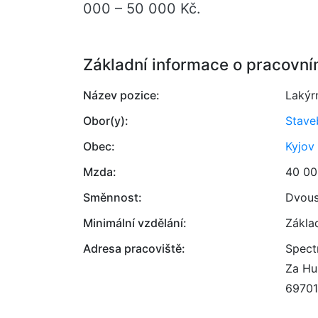
000 – 50 000 Kč.
Základní informace o pracovní
Název pozice:
Lakýr
Obor(y):
Stave
Obec:
Kyjov
Mzda:
40 00
Směnnost:
Dvou
Minimální vzdělání:
Zákla
Adresa pracoviště:
Spectr
Za Hu
69701