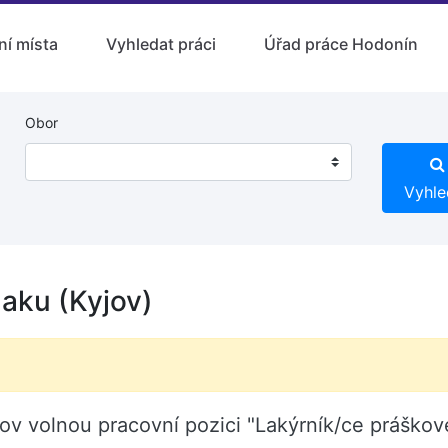
ní místa
Vyhledat práci
Úřad práce Hodonín
Obor
Vyhle
laku (Kyjov)
yjov volnou pracovní pozici "Lakýrník/ce práško