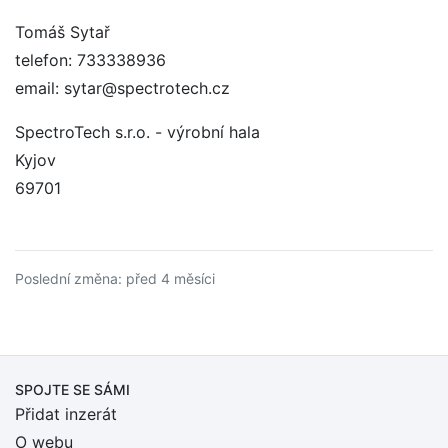
Tomáš Sytař
telefon: 733338936
email: sytar@spectrotech.cz
SpectroTech s.r.o. - výrobní hala
Kyjov
69701
Poslední změna: před 4 měsíci
SPOJTE SE SÁMI
Přidat inzerát
O webu