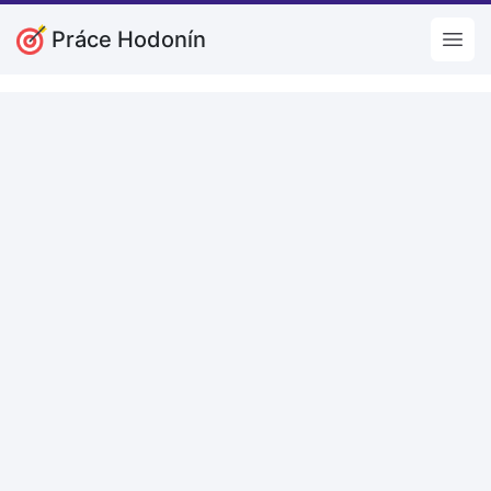
Práce Hodonín
Open