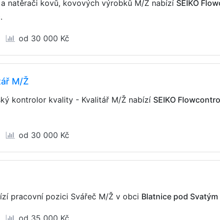
i a natěrači kovů, kovových výrobků M/Ž nabízí
SEIKO Flowc
č
.
od 30 000 Kč
itář M/Ž
ký kontrolor kvality - Kvalitář M/Ž nabízí
SEIKO Flowcontrol,
od 30 000 Kč
zí pracovní pozici Svářeč M/Ž v obci
Blatnice pod Svatý
od 35 000 Kč