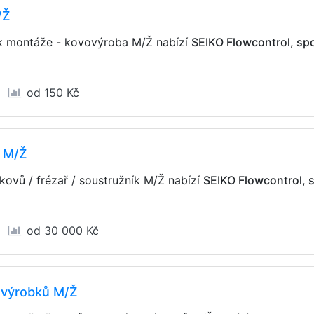
/Ž
ík montáže - kovovýroba M/Ž nabízí
SEIKO Flowcontrol, spol
od 150 Kč
k M/Ž
kovů / frézař / soustružník M/Ž nabízí
SEIKO Flowcontrol, sp
od 30 000 Kč
h výrobků M/Ž