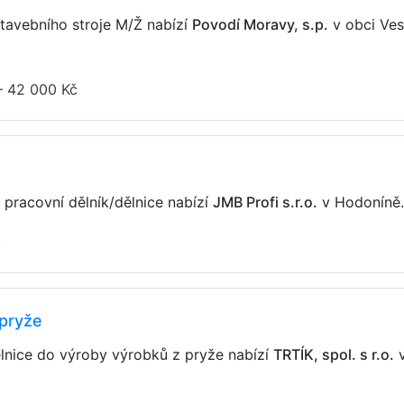
stavebního stroje M/Ž nabízí
Povodí Moravy, s.p.
v obci Ves
– 42 000 Kč
pracovní dělník/dělnice nabízí
JMB Profi s.r.o.
v Hodoníně
č
 pryže
ělnice do výroby výrobků z pryže nabízí
TRTÍK, spol. s r.o.
v