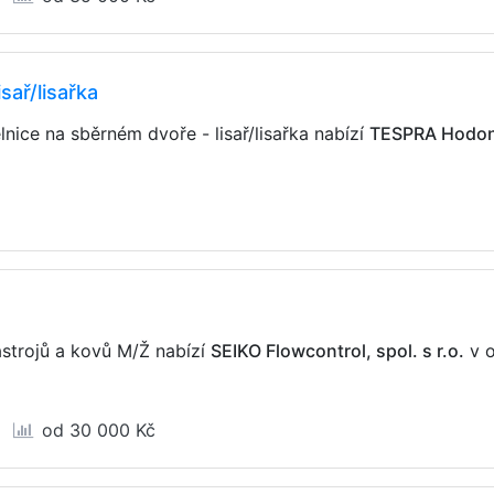
sař/lisařka
lnice na sběrném dvoře - lisař/lisařka nabízí
TESPRA Hodoní
ástrojů a kovů M/Ž nabízí
SEIKO Flowcontrol, spol. s r.o.
v o
od 30 000 Kč