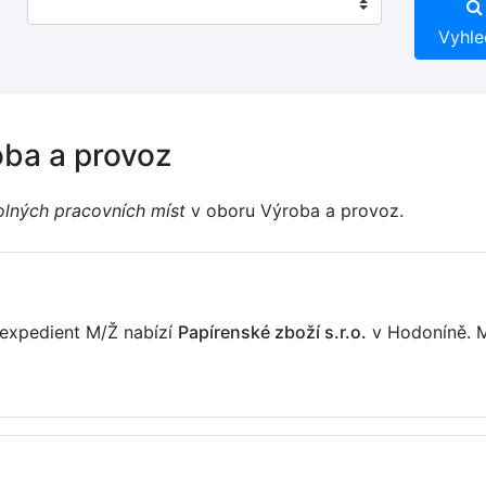
Vyhle
oba a provoz
olných pracovních míst
v oboru Výroba a provoz.
/expedient M/Ž nabízí
Papírenské zboží s.r.o.
v Hodoníně.
č