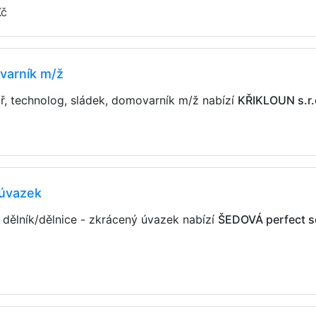
Kč
ovarník m/ž
ář, technolog, sládek, domovarník m/ž nabízí
KŘIKLOUN s.r.
 úvazek
 dělník/dělnice - zkrácený úvazek nabízí
ŠEDOVÁ perfect se