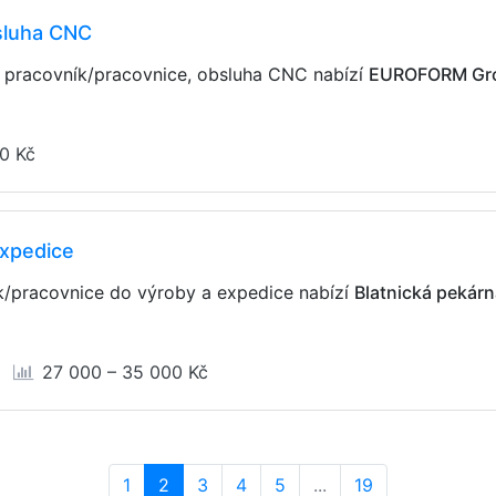
sluha CNC
í pracovník/pracovnice, obsluha CNC nabízí
EUROFORM Grou
0 Kč
expedice
ík/pracovnice do výroby a expedice nabízí
Blatnická pekárna
27 000 – 35 000 Kč
(current)
1
2
3
4
5
...
19